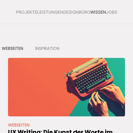
PROJEKTE
LEISTUNGEN
DESIGNBÜRO
WISSEN
JOBS
WEBSEITEN
INSPIRATION
WEBSEITEN
UX Writing: Die Kunst der Worte im